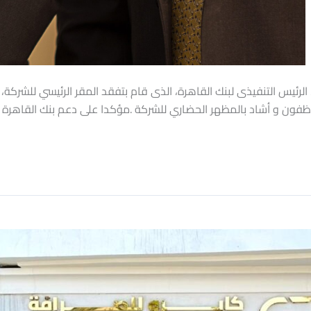
فون و أشاد بالمظهر الحضاري للشركة .مؤكدا على دعم بنك القاهرة للش