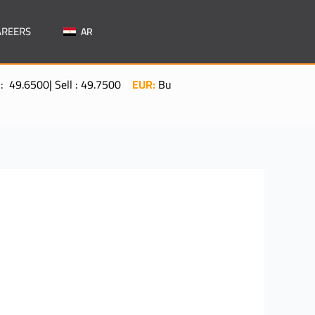
AREERS
AR
.7500
EUR:
Buy: 57.3160| Sell: 57.5060