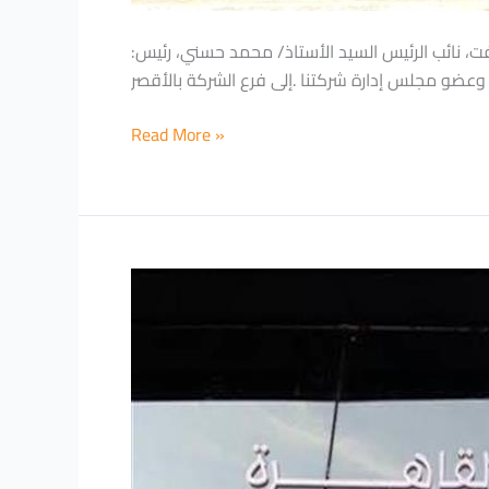
:تشرفت شركة كايرو للصرافة بزيارة ،السيد الأستاذ/ حسين أباظة، الرئيس التنفيذي لبنك القاهرة ،السيد الأستاذ/ أحمد عفت، نائب الرئيس السيد الأستاذ/ محمد حسني، رئيس
وعضو مجلس إدارة شركتنا .إلى فرع الشركة بالأقصر
Read More »
بنك
القاهرة
يؤسس
شركة
كايرو
للصرافة
برأس
مال