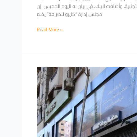
جنبية. وأضافت البنك، في بيان له اليوم الخميس، إن
مجلس إدارة “كايرو للصرافة” يضم
Read More »
“كايرو
للصرافة”
تفتتح
فرعها
السادس
في
أسيوط