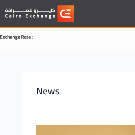
Skip
to
content
Exchange Rate :
News