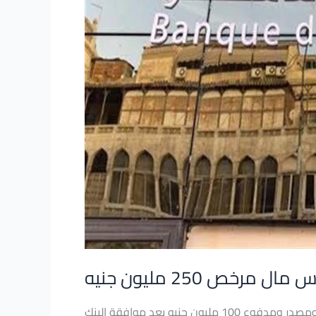
مرخص
250
مليون
جنيه
ص 250 مليون جنيه
كتبت- منال المصري: قال بنك القاهرة إنه انتهى من تأسيس شركة “كايرو للصرافة” برأس مال مرخص 250 مليون جنيه ومصدر ومدفوع 100 مليون جنيه بعد موافقة البنك