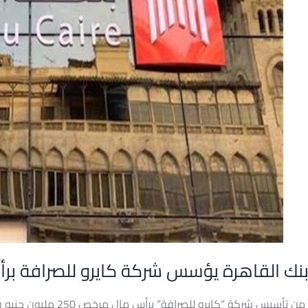
نك القاهرة يؤسس شركة كايرو للصرافة برأس مال مرخ